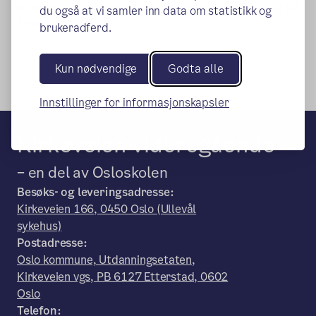
En lærerik og spennende tur som arrangeres hvert år på
du også at vi samler inn data om statistikk og
våren.
brukeradferd.
Kun nødvendige
Godta alle
Innstillinger for informasjonskapsler
Kirkeveien videregående
– en del av Osloskolen
Besøks- og leveringsadresse:
Kirkeveien 166, 0450 Oslo (Ullevål
sykehus)
Postadresse:
Oslo kommune, Utdanningsetaten,
Kirkeveien vgs, PB 6127 Etterstad, 0602
Oslo
Telefon: